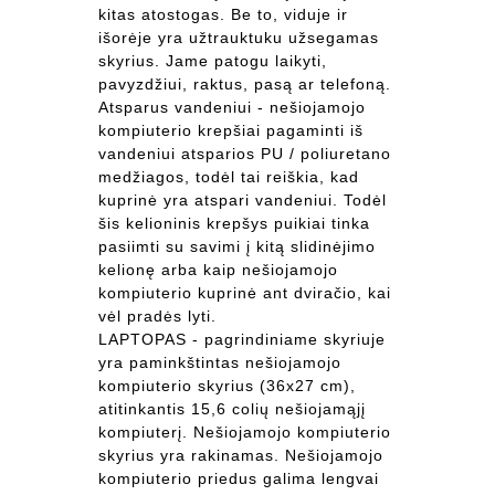
kitas atostogas. Be to, viduje ir
išorėje yra užtrauktuku užsegamas
skyrius. Jame patogu laikyti,
pavyzdžiui, raktus, pasą ar telefoną.
Atsparus vandeniui - nešiojamojo
kompiuterio krepšiai pagaminti iš
vandeniui atsparios PU / poliuretano
medžiagos, todėl tai reiškia, kad
kuprinė yra atspari vandeniui. Todėl
šis kelioninis krepšys puikiai tinka
pasiimti su savimi į kitą slidinėjimo
kelionę arba kaip nešiojamojo
kompiuterio kuprinė ant dviračio, kai
vėl pradės lyti.
LAPTOPAS - pagrindiniame skyriuje
yra paminkštintas nešiojamojo
kompiuterio skyrius (36x27 cm),
atitinkantis 15,6 colių nešiojamąjį
kompiuterį. Nešiojamojo kompiuterio
skyrius yra rakinamas. Nešiojamojo
kompiuterio priedus galima lengvai