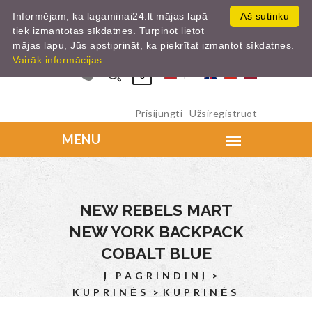
Informējam, ka lagaminai24.lt mājas lapā
Aš sutinku
tiek izmantotas sīkdatnes. Turpinot lietot
mājas lapu, Jūs apstiprināt, ka piekrītat izmantot sīkdatnes.
Vairāk informācijas
0
Prisijungti
Užsiregistruot
NEW REBELS MART
NEW YORK BACKPACK
COBALT BLUE
Į PAGRINDINĮ
KUPRINĖS
KUPRINĖS