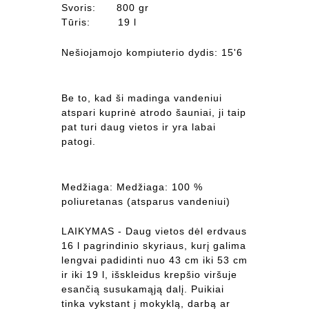
Svoris: 800 gr
Tūris: 19 l
Nešiojamojo kompiuterio dydis: 15'6
Be to, kad ši madinga vandeniui
atspari kuprinė atrodo šauniai, ji taip
pat turi daug vietos ir yra labai
patogi.
Medžiaga: Medžiaga: 100 %
poliuretanas (atsparus vandeniui)
LAIKYMAS - Daug vietos dėl erdvaus
16 l pagrindinio skyriaus, kurį galima
lengvai padidinti nuo 43 cm iki 53 cm
ir iki 19 l, išskleidus krepšio viršuje
esančią susukamąją dalį. Puikiai
tinka vykstant į mokyklą, darbą ar