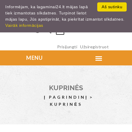
Informējam, ka lagaminai24.lt mājas lapā
Aš sutinku
tiek izmantotas sīkdatnes. Turpinot lietot
mājas lapu, Jūs apstiprināt, ka piekrītat izmantot sīkdatnes.
Vairāk informācijas
0
Prisijungti
Užsiregistruot
KUPRINĖS
Į PAGRINDINĮ
KUPRINĖS