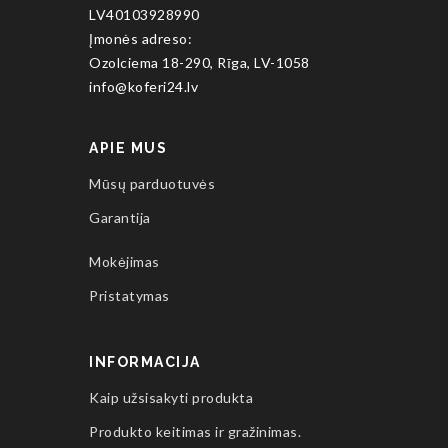
LV40103928990
Įmonės adreso:
Ozolciema 18-290, Rīga, LV-1058
info@koferi24.lv
APIE MUS
Mūsų parduotuvės
Garantija
Mokėjimas
Pristatymas
INFORMACIJA
Kaip užsisakyti produkta
Produkto keitimas ir gražinimas.