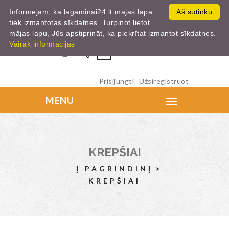
Informējam, ka lagaminai24.lt mājas lapā
Aš sutinku
tiek izmantotas sīkdatnes. Turpinot lietot
mājas lapu, Jūs apstiprināt, ka piekrītat izmantot sīkdatnes.
Vairāk informācijas
0
Prisijungti
Užsiregistruot
KREPŠIAI
Į PAGRINDINĮ
KREPŠIAI