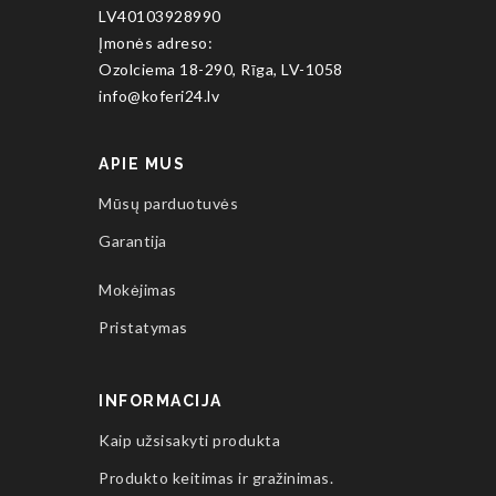
LV40103928990
Įmonės adreso:
Ozolciema 18-290, Rīga, LV-1058
info@koferi24.lv
APIE MUS
Mūsų parduotuvės
Garantija
Mokėjimas
Pristatymas
INFORMACIJA
Kaip užsisakyti produkta
Produkto keitimas ir gražinimas.