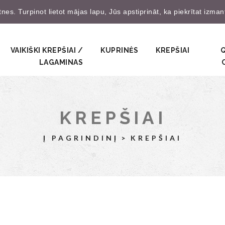
es. Turpinot lietot mājas lapu, Jūs apstiprināt, ka piekrītat izma
Prisijungti
Užsire
VAIKIŠKI KREPŠIAI /
KUPRINĖS
KREPŠIAI
LAGAMINAS
KREPŠIAI
Į PAGRINDINĮ
KREPŠIAI