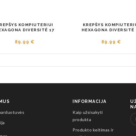
REPŠYS KOMPIUTERIUI
KREPŠYS KOMPIUTERI
EXAGONA DIVERSITÉ 17
HEXAGONA DIVERSITÉ 
89.99 €
89.99 €
 MUS
INFORMACIJA
U
N
parduotuvės
Kaip užsisakyti
produkta
ija
Produkto keitimas ir
imas