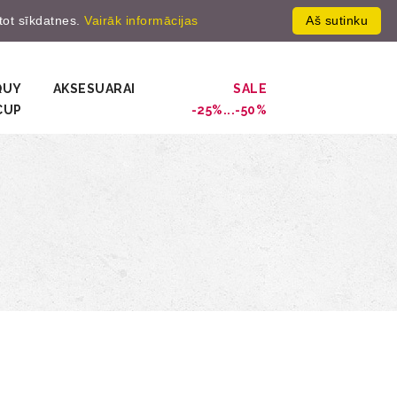
ntot sīkdatnes.
Vairāk informācijas
Aš sutinku
gistruot
0
QUY
AKSESUARAI
SALE
CUP
-25%...-50%