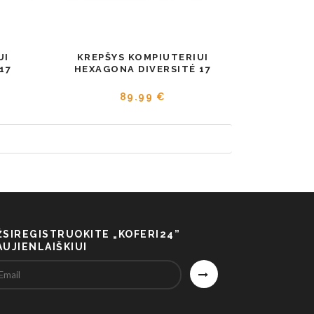
UI
KREPŠYS KOMPIUTERIUI
17
HEXAGONA DIVERSITÉ 17
89.99 €
ŽSIREGISTRUOKITE „KOFERI24”
AUJIENLAIŠKIUI