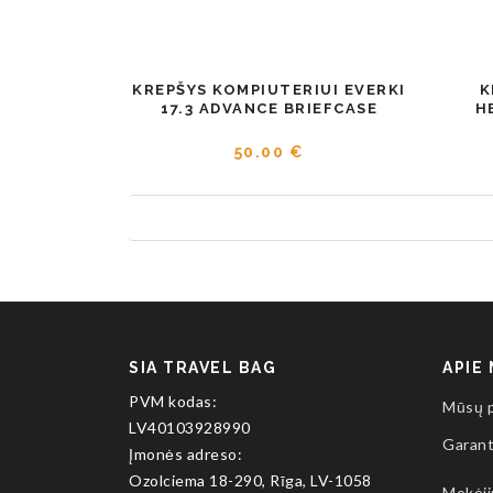
KREPŠYS KOMPIUTERIUI EVERKI
K
17.3 ADVANCE BRIEFCASE
H
50.00 €
SIA TRAVEL BAG
APIE
PVM kodas:
Mūsų 
LV40103928990
Garant
Įmonės adreso:
Ozolciema 18-290, Rīga, LV-1058
Mokėj