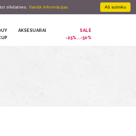
ntot sīkdatnes.
Vairāk informācijas
Aš sutinku
gistruot
0
QUY
AKSESUARAI
SALE
CUP
-25%...-50%