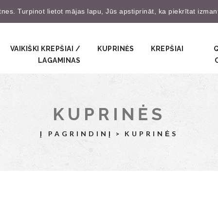
es. Turpinot lietot mājas lapu, Jūs apstiprināt, ka piekrītat izma
Prisijungti
Užsire
VAIKIŠKI KREPŠIAI /
KUPRINĖS
KREPŠIAI
LAGAMINAS
KUPRINĖS
Į PAGRINDINĮ
KUPRINĖS