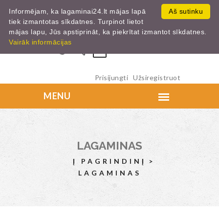
Informējam, ka lagaminai24.lt mājas lapā
Aš sutinku
tiek izmantotas sīkdatnes. Turpinot lietot
mājas lapu, Jūs apstiprināt, ka piekrītat izmantot sīkdatnes.
Vairāk informācijas
0
Prisijungti
Užsiregistruot
LAGAMINAS
Į PAGRINDINĮ
LAGAMINAS