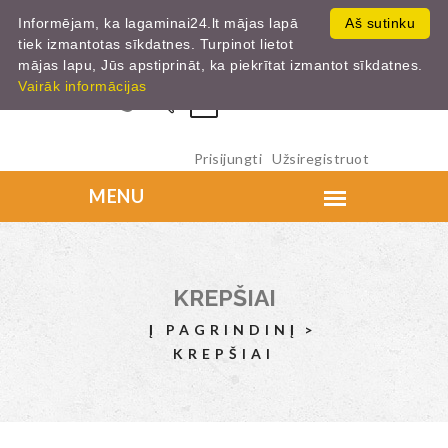
Informējam, ka lagaminai24.lt mājas lapā
Aš sutinku
tiek izmantotas sīkdatnes. Turpinot lietot
mājas lapu, Jūs apstiprināt, ka piekrītat izmantot sīkdatnes.
Vairāk informācijas
0
Prisijungti
Užsiregistruot
KREPŠIAI
Į PAGRINDINĮ
KREPŠIAI