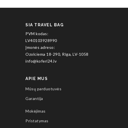
SIA TRAVEL BAG
PVM kodas:
LV40103928990
Įmonės adreso:
Ozolciema 18-290, Rīga, LV-1058
info@koferi24.lv
APIE MUS
Mūsų parduotuvės
Garantija
Mokėjimas
Pristatymas