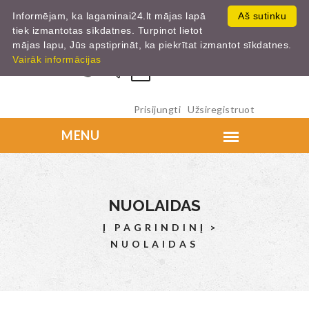
Informējam, ka lagaminai24.lt mājas lapā
Aš sutinku
tiek izmantotas sīkdatnes. Turpinot lietot
mājas lapu, Jūs apstiprināt, ka piekrītat izmantot sīkdatnes.
Vairāk informācijas
0
Prisijungti
Užsiregistruot
NUOLAIDAS
Į PAGRINDINĮ
NUOLAIDAS