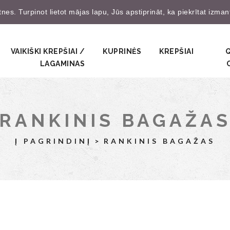
es. Turpinot lietot mājas lapu, Jūs apstiprināt, ka piekrītat izma
Prisijungti
Užsire
VAIKIŠKI KREPŠIAI /
KUPRINĖS
KREPŠIAI
LAGAMINAS
RANKINIS BAGAŽA
Į PAGRINDINĮ
RANKINIS BAGAŽAS