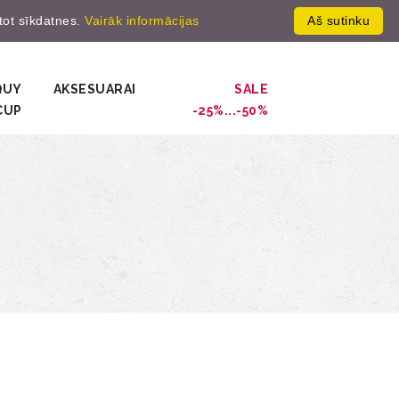
ntot sīkdatnes.
Vairāk informācijas
Aš sutinku
gistruot
0
QUY
AKSESUARAI
SALE
CUP
-25%...-50%
S