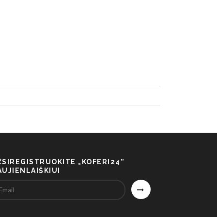
ŽSIREGISTRUOKITE „KOFERI24”
AUJIENLAIŠKIUI