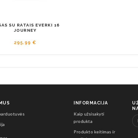
SAS SU RATAIS EVERKI 16
JOURNEY
295.99 €
 MUS
INFORMACIJA
U
N
parduotuvės
Kaip užsisakyti
produkta
ija
Produkto keitimas ir
imas