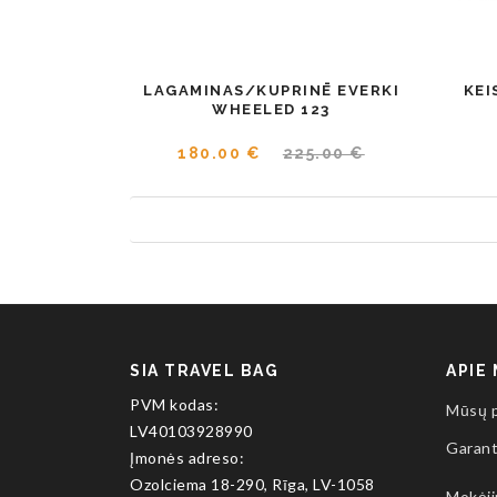
LAGAMINAS/KUPRINĒ EVERKI
KEI
WHEELED 123
180.00 €
225.00 €
SIA TRAVEL BAG
APIE
PVM kodas:
Mūsų 
LV40103928990
Garant
Įmonės adreso:
Ozolciema 18-290, Rīga, LV-1058
Mokėj