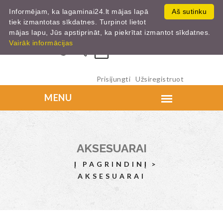
Informējam, ka lagaminai24.lt mājas lapā
Aš sutinku
tiek izmantotas sīkdatnes. Turpinot lietot
mājas lapu, Jūs apstiprināt, ka piekrītat izmantot sīkdatnes.
Vairāk informācijas
0
Prisijungti
Užsiregistruot
AKSESUARAI
Į PAGRINDINĮ
AKSESUARAI