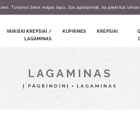
es. Turpinot lietot mājas lapu, Jūs apstiprināt, ka piekrītat izma
Prisijungti
Užsire
VAIKIŠKI KREPŠIAI /
KUPRINĖS
KREPŠIAI
LAGAMINAS
LAGAMINAS
Į PAGRINDINĮ
LAGAMINAS