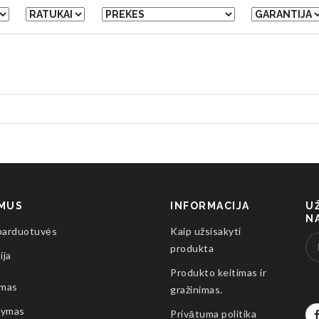
 MUS
INFORMACIJA
U
N
parduotuvės
Kaip užsisakyti
produkta
ija
Produkto keitimas ir
imas
gražinimas.
tymas
Privātuma politika