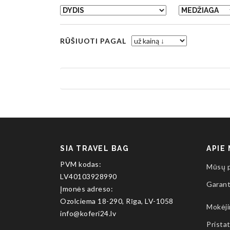
RŪŠIUOTI PAGAL
SIA TRAVEL BAG
APIE
PVM kodas:
Mūsų 
LV40103928990
Garant
Įmonės adreso:
Ozolciema 18-290, Rīga, LV-1058
Mokėj
info@koferi24.lv
Prista