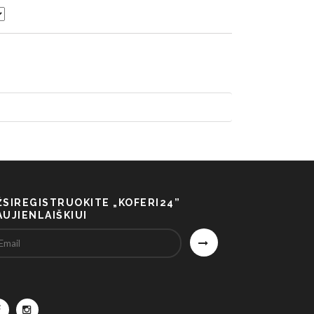
ŽSIREGISTRUOKITE „KOFERI24”
AUJIENLAIŠKIUI