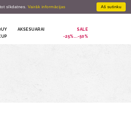
ntot sīkdatnes.
Vairāk informācijas
Aš sutinku
gistruot
0
QUY
AKSESUARAI
SALE
CUP
-25%...-50%