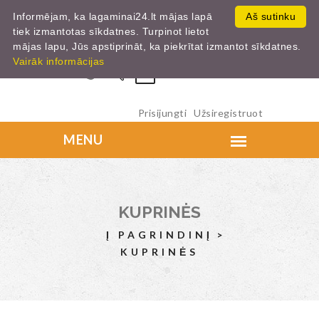
Informējam, ka lagaminai24.lt mājas lapā
Aš sutinku
tiek izmantotas sīkdatnes. Turpinot lietot
mājas lapu, Jūs apstiprināt, ka piekrītat izmantot sīkdatnes.
Vairāk informācijas
0
Prisijungti
Užsiregistruot
KUPRINĖS
Į PAGRINDINĮ
KUPRINĖS