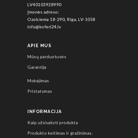
LV40103928990
Įmonės adreso:
Ozolciema 18-290, Rīga, LV-1058
info@koferi24.lv
APIE MUS
Mūsų parduotuvės
Garantija
Mokėjimas
Pristatymas
INFORMACIJA
Kaip užsisakyti produkta
Produkto keitimas ir gražinimas.