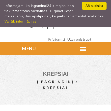
Informējam, ka lagaminai24.lt mājas lapā
Aš sutinku
tiek izmantotas sīkdatnes. Turpinot lietot
mājas lapu, Jūs apstiprināt, ka piekrītat izmantot sīkdatnes.
Vairāk informācijas
0
Prisijungti
Užsiregistruot
KREPŠIAI
Į PAGRINDINĮ
KREPŠIAI