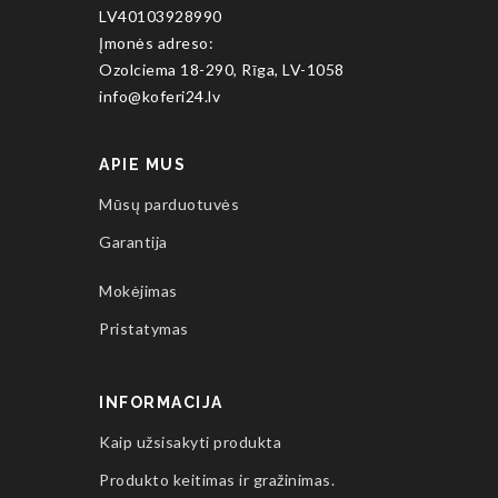
LV40103928990
Įmonės adreso:
Ozolciema 18-290, Rīga, LV-1058
info@koferi24.lv
APIE MUS
Mūsų parduotuvės
Garantija
Mokėjimas
Pristatymas
INFORMACIJA
Kaip užsisakyti produkta
Produkto keitimas ir gražinimas.