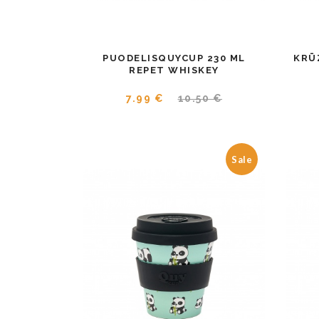
PUODELISQUYCUP 230 ML
KRŪ
REPET WHISKEY
7.99 €
10.50 €
Sale