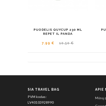
PUODELIS QUYCUP 230 ML
PU
REPET IL PANDA
7.99 €
10.50 €
SIA TRAVEL BAG
APIE
PVM kodas:
Mūsų 
LV40103928990
Garant