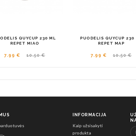
ODELIS QUYCUP 230 ML
PUODELIS QUYCUP 230
REPET MIAO
REPET MAP
7.99 €
10.50 €
7.99 €
10.50 €
 MUS
INFORMACIJA
U
N
parduotuvės
Kaip užsisakyti
produkta
ija