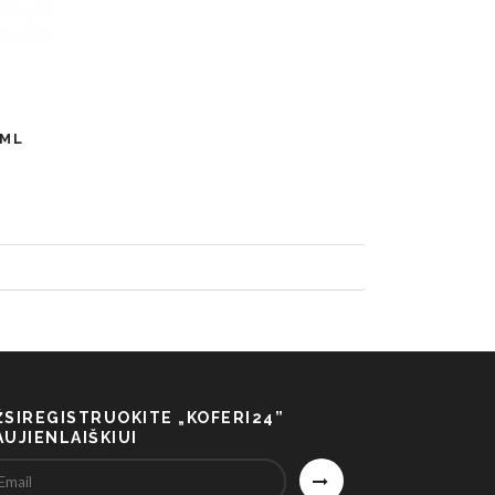
 ML
ŽSIREGISTRUOKITE „KOFERI24”
AUJIENLAIŠKIUI