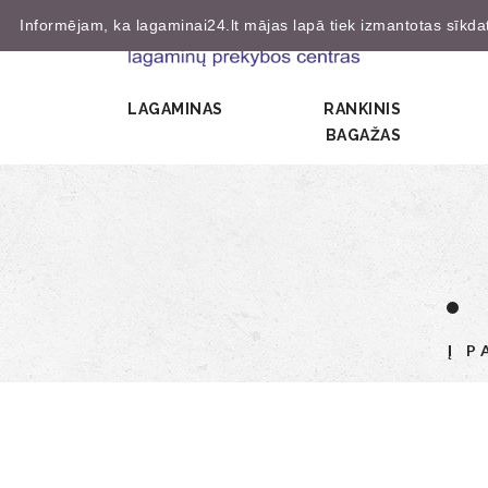
Informējam, ka lagaminai24.lt mājas lapā tiek izmantotas sīkdatn
LAGAMINAS
RANKINIS
BAGAŽAS
Į 