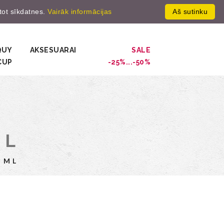
ntot sīkdatnes.
Vairāk informācijas
Aš sutinku
gistruot
0
QUY
AKSESUARAI
SALE
CUP
-25%...-50%
ML
 ML