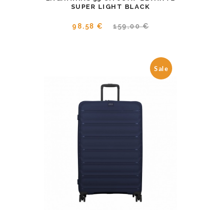
SUPER LIGHT BLACK
98.58 €
159.00 €
Sale