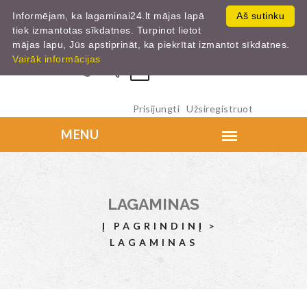
Informējam, ka lagaminai24.lt mājas lapā
Aš sutinku
tiek izmantotas sīkdatnes. Turpinot lietot
mājas lapu, Jūs apstiprināt, ka piekrītat izmantot sīkdatnes.
Vairāk informācijas
0
Prisijungti
Užsiregistruot
LAGAMINAS
Į PAGRINDINĮ
LAGAMINAS