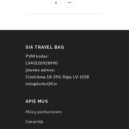
6
SIA TRAVEL BAG
PVM kodas:
LV40103928990
Įmonės adreso:
Ozolciema 18-290, Rīga, LV-1058
info@koferi24.lv
APIE MUS
Mūsų parduotuvės
Garantija